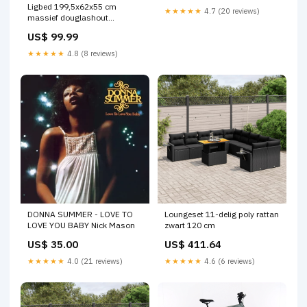
Ligbed 199,5x62x55 cm
★★★★★
4.7 (20 reviews)
massief douglashout
rookgenerator
US$ 99.99
★★★★★
4.8 (8 reviews)
DONNA SUMMER - LOVE TO
Loungeset 11-delig poly rattan
LOVE YOU BABY Nick Mason
zwart 120 cm
US$ 35.00
US$ 411.64
★★★★★
4.0 (21 reviews)
★★★★★
4.6 (6 reviews)