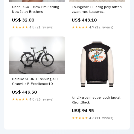
Charli XCX – How I'm Feeling
Loungeset 11-delig poly rattan
Now Isley Brothers
zwart met kussens
3035598_nl
US$ 32.00
US$ 443.10
★★★★★
4.8 (21 reviews)
★★★★★
4.7 (12 reviews)
Haibike SDURO Trekking 4.0
Granville E-Excellence 10
US$ 449.50
king kerosin super cock jacket
★★★★★
4.0 (26 reviews)
Kleur:Black
US$ 94.95
★★★★★
4.2 (11 reviews)