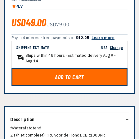
4.7
USD49.00
USD79.00
Pay in 4 interest-free payments of
$12.25
Learn more
SHIPPING ESTIMATE
USA
Change
Ships within 48 hours · Estimated delivery
Aug 9
-
Aug 14
ADD TO CART
Description
:Waterafstotend
Zit (niet compleet) HRC voor de Honda CBR1000RR