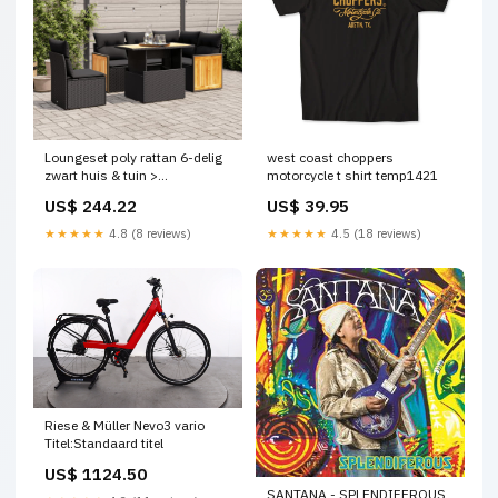
Loungeset poly rattan 6-delig
west coast choppers
zwart huis & tuin >
motorcycle t shirt temp1421
huishoudelijke benodigdheden
US$ 244.22
US$ 39.95
> opruimen & organiseren >
opbergdozen
★★★★★
4.8 (8 reviews)
★★★★★
4.5 (18 reviews)
Riese & Müller Nevo3 vario
Titel:Standaard titel
US$ 1124.50
SANTANA - SPLENDIFEROUS