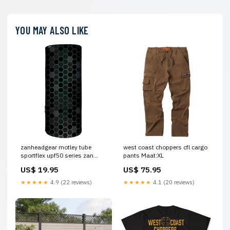
YOU MAY ALSO LIKE
zanheadgear motley tube
west coast choppers cfl cargo
sportflex upf50 series zan
pants Maat:XL
carbon temp1421
US$ 19.95
US$ 75.95
★★★★★
4.9 (22 reviews)
★★★★★
4.1 (20 reviews)