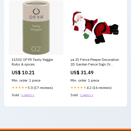
11502 OFYR Tasty Veggie
ya 25 Fence Peeper Decoration
Rubs & spices
2D Garden Fence Sign Or
ment for Holiday B.X@Denim
US$ 10.21
US$ 31.49
Min. order: 1 piece
Min. order: 1 piece
★★★★★
5.0 (17 reviews)
★★★★★
4.2 (16 reviews)
Sold :
Login>>
Sold :
Login>>