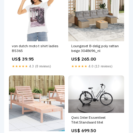
von dutch moto t shirt ladies
Loungeset 8-delig poly rattan
BS365
beige 3048696_nl
US$ 39.95
US$ 265.00
★★★★★
4.3 (8 reviews)
★★★★★
4.0 (13 reviews)
Qwic Inter Essentieel
Titel:Standaard titel
US$ 699.50