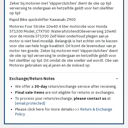
Zeker bij motoren met 'slipperclutches' dient de olie op tijd
verversing te ondergaan en hetzelfde geldt voor het oliefilter
op tijd
Rapid Bike quickshifter Kawasaki Z900
Motorex Four Stroke 10w40 4 liter motorolie voor Honda
ST1300 Model_CTX700 :WaterafstotendOlieverversing 10w40
voor de Honda ST1300 Zelf klein onderhoud plegen aan je
motor is niet heel moeilijk. Belangrijk is het echter om te kiezen
voor olie van hele hoge kwaliteit. Dit komt de levensduur van je
motor ten goede. Zeker bij motoren met 'slipperclutches' dient
de olie op tijd verversing te ondergaan en hetzelfde geldt voor
het oliefilter op tijd. Dit omdat de olie sneller vuil wordt. Olie van
Motorex gebruiken wij al jaren en de invloed op
Exchange/Return Notes
We offer a
30-day
return/exchange service after receiving.
Final sale items
are not eligible for returns or exchanges.
To process your return/exchange,
please contact us
at
[email protected]
Please click here for more details>>>
Return & Exchange
Policy