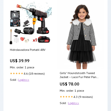
Hidrolavadora Portatil 48V
US$ 39.99
Min. order: 1 piece
Girls' Houndstooth Tweed
★★★★★
4.6 (18 reviews)
Jacket – Lace Fur Peter Pan
Sold :
Login>>
Collar & Gold Buttons on-sale
US$ 78.00
Min. order: 1 piece
★★★★★
4.3 (9 reviews)
Sold :
Login>>