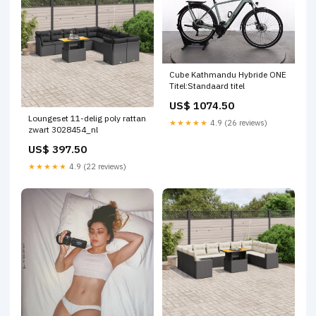
Cube Kathmandu Hybride ONE
Titel:Standaard titel
US$ 1074.50
Loungeset 11-delig poly rattan
★★★★★
4.9 (26 reviews)
zwart 3028454_nl
US$ 397.50
★★★★★
4.9 (22 reviews)