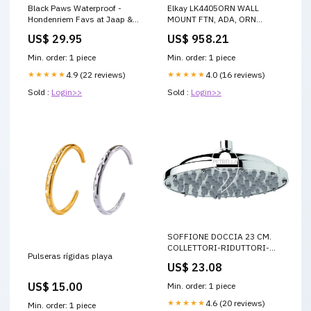
Black Paws Waterproof -
Elkay LK4405ORN WALL
Hondenriem Favs at Jaap &
MOUNT FTN, ADA, ORN
Co HQ
Diameter-1"
US$ 29.95
US$ 958.21
Min. order: 1 piece
Min. order: 1 piece
★★★★★
4.9 (22 reviews)
★★★★★
4.0 (16 reviews)
Sold :
Login>>
Sold :
Login>>
SOFFIONE DOCCIA 23 CM.
COLLETTORI-RIDUTTORI-
Pulseras rígidas playa
VALVOLE DI ZONA
US$ 23.08
US$ 15.00
Min. order: 1 piece
★★★★★
4.6 (20 reviews)
Min. order: 1 piece