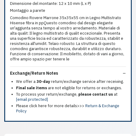
Dimensione del montante: 12 x 10 mm (L x P)
Montaggio a parete
Comodino Rovere Marrone 35x35x55 cm in Legno Multistrato
Hisense fibra in ppQuesto comodino dal design elegante
un'aggiunta senza tempo al vostro arredamento. Materiale di
alta qualit: Il legno multistrato di qualit eccezionale. Presenta
una superficie liscia ed caratterizzato da robustezza, stabilit e
resistenza all'umidit. Telaio robusto: La struttura di questo
comodino garantisce robustezza, durabilit e utilizzo duraturo.
Funzione di conservazione: Il mobiletto, dotato di vani a giorno,
offre ampio spazio per tenere le
Exchange/Return Notes
We offer a
30-day
return/exchange service after receiving.
Final sale items
are not eligible for returns or exchanges.
To process your return/exchange,
please contact us
at
[email protected]
Please click here for more details>>>
Return & Exchange
Policy